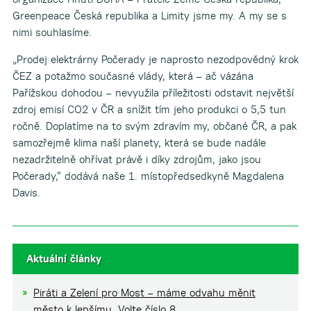
Greenpeace Česká republika a Limity jsme my. A my se s
nimi souhlasíme.
„Prodej elektrárny Počerady je naprosto nezodpovědný krok
ČEZ a potažmo současné vlády, která – ač vázána
Pařížskou dohodou – nevyužila příležitosti odstavit největší
zdroj emisí CO2 v ČR a snížit tím jeho produkci o 5,5 tun
ročně. Doplatíme na to svým zdravím my, občané ČR, a pak
samozřejmě klima naší planety, která se bude nadále
nezadržitelně ohřívat právě i díky zdrojům, jako jsou
Počerady,“ dodává naše 1. místopředsedkyně Magdalena
Davis.
Aktuální články
Piráti a Zelení pro Most – máme odvahu měnit
město k lepšímu. Volte číslo 8