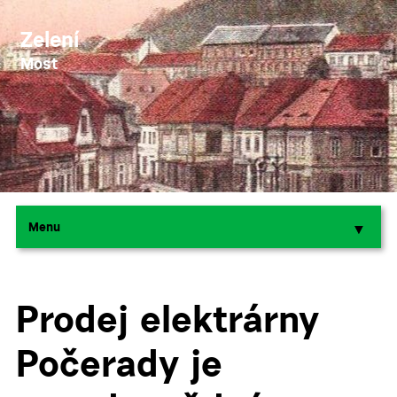
Zelení
Most
Menu
▼
▼
Prodej elektrárny
Počerady je