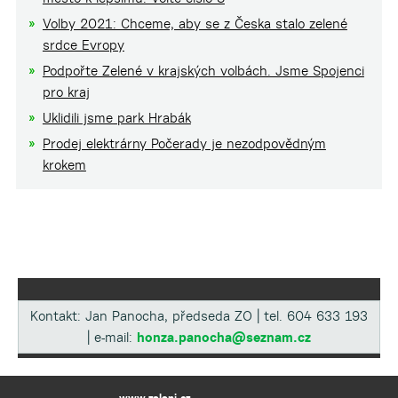
Volby 2021: Chceme, aby se z Česka stalo zelené
srdce Evropy
Podpořte Zelené v krajských volbách. Jsme Spojenci
pro kraj
Uklidili jsme park Hrabák
Prodej elektrárny Počerady je nezodpovědným
krokem
Kontakt: Jan Panocha, předseda ZO | tel. 604 633 193
| e-mail:
honza.panocha@seznam.cz
www.zeleni.cz