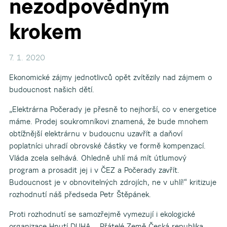
nezodpovědným
krokem
7. 1. 2020
Ekonomické zájmy jednotlivců opět zvítězily nad zájmem o
budoucnost našich dětí.
„Elektrárna Počerady je přesně to nejhorší, co v energetice
máme. Prodej soukromníkovi znamená, že bude mnohem
obtížnější elektrárnu v budoucnu uzavřít a daňoví
poplatníci uhradí obrovské částky ve formě kompenzací.
Vláda zcela selhává. Ohledně uhlí má mít útlumový
program a prosadit jej i v ČEZ a Počerady zavřít.
Budoucnost je v obnovitelných zdrojích, ne v uhlí!“ kritizuje
rozhodnutí náš p
ředseda Petr Štěpánek.
Proti rozhodnutí se samozřejmě vymezují i ekologické
organizace Hnutí DUHA – Přátelé Země Česká republika,