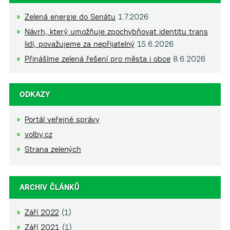
Zelená energie do Senátu
1.7.2026
Návrh, který umožňuje zpochybňovat identitu trans
lidí, považujeme za nepřijatelný
15.6.2026
Přinášíme zelená řešení pro města i obce
8.6.2026
ODKAZY
Portál veřejné správy
volby.cz
Strana zelených
ARCHIV ČLÁNKŮ
Září 2022
(1)
Září 2021
(1)