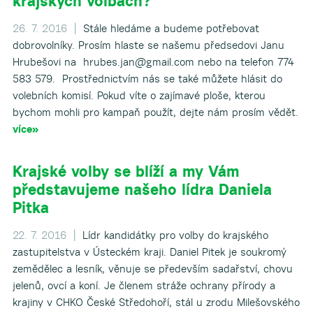
krajských volbách?
26. 7. 2016 |
Stále hledáme a budeme potřebovat
dobrovolníky. Prosím hlaste se našemu předsedovi Janu
Hrubešovi na hrubes.jan@gmail.com nebo na telefon 774
583 579. Prostřednictvím nás se také můžete hlásit do
volebních komisí. Pokud víte o zajímavé ploše, kterou
bychom mohli pro kampaň použít, dejte nám prosím vědět.
více»
Krajské volby se blíží a my Vám
představujeme našeho lídra Daniela
Pitka
22. 7. 2016 |
Lídr kandidátky pro volby do krajského
zastupitelstva v Ústeckém kraji. Daniel Pitek je soukromý
zemědělec a lesník, věnuje se především sadařství, chovu
jelenů, ovcí a koní. Je členem stráže ochrany přírody a
krajiny v CHKO České Středohoří, stál u zrodu Milešovského