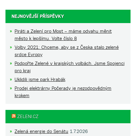
NEJNOVĚJŠÍ PŘÍSPĚVKY
Piráti a Zelení pro Most – máme odvahu měnit
město k lepšímu. Volte číslo 8
Volby 2021: Chceme, aby se z Česka stalo zelené
srdce Evropy
Podpořte Zelené v krajských volbách. Jsme Spojenci
pro kraj
Uklidili jsme park Hrabák
Prodej elektrárny Počerady je nezodpovědným
krokem
ZELENI.CZ
Zelená energie do Senátu
1.7.2026