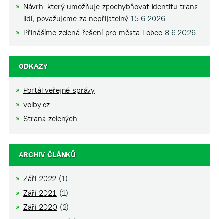
Návrh, který umožňuje zpochybňovat identitu trans
lidí, považujeme za nepřijatelný
15.6.2026
Přinášíme zelená řešení pro města i obce
8.6.2026
ODKAZY
Portál veřejné správy
volby.cz
Strana zelených
ARCHIV ČLÁNKŮ
Září 2022
(1)
Září 2021
(1)
Září 2020
(2)