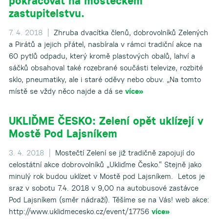
pokračovat na mosteckém
zastupitelstvu.
7. 4. 2018 |
Zhruba dvacítka členů, dobrovolníků Zelených
a Pirátů a jejich přátel, nasbírala v rámci tradiční akce na
60 pytlů odpadu, který kromě plastových obalů, lahví a
sáčků obsahoval také rozebrané součásti televize, rozbité
sklo, pneumatiky, ale i staré oděvy nebo obuv. „Na tomto
místě se vždy něco najde a dá se
více»
UKLIĎME ČESKO: Zelení opět uklízejí v
Mostě Pod Lajsníkem
3. 4. 2018 |
Mostečtí Zelení se již tradičně zapojují do
celostátní akce dobrovolníků „Ukliďme Česko.“ Stejně jako
minulý rok budou uklízet v Mostě pod Lajsníkem. Letos je
sraz v sobotu 7.4. 2018 v 9,00 na autobusové zastávce
Pod Lajsníkem (směr nádraží). Těšíme se na Vás! web akce:
http://www.uklidmecesko.cz/event/17756
více»